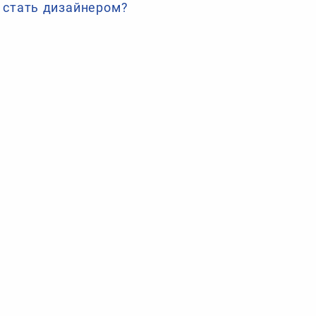
стать дизайнером?
Как копирайтеру подружиться с нейросетями?
Тест: «Какой ты персонаж русской
литературы… в мире фриланса?»
МАЙНИНГ
КРИПТОВАЛЮТЫ
WWW
SEO
Разработка
ПРОДВИЖЕНИЕ
МАРКЕТИНГ
Безопасность
ТРЕНДЫ
Финансы
ПОЛЕЗНОЕ
ДИЗАЙН
WWW
Эксперты выяснили, как пользователи читают