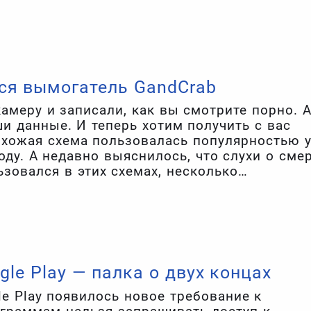
м пристальное внимание.
ся вымогатель GandCrab
амеру и записали, как вы смотрите порно. 
 данные. И теперь хотим получить с вас
похожая схема пользовалась популярностью 
ду. А недавно выяснилось, что слухи о сме
зовался в этих схемах, несколько
le Play — палка о двух концах
e Play появилось новое требование к