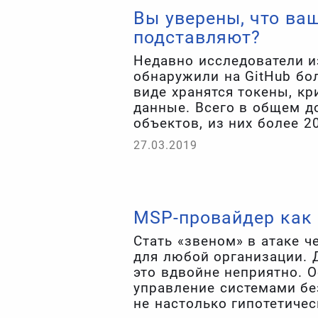
Вы уверены, что ва
подставляют?
Недавно исследователи и
обнаружили на GitHub бо
виде хранятся токены, к
данные. Всего в общем д
объектов, из них более 
там попадаются токены 
27.03.2019
такими как Google, Amazon
Stripe, Twilio, Square, Brain
MSP-провайдер как
Стать «звеном» в атаке ч
для любой организации. 
это вдвойне неприятно. 
управление системами бе
не настолько гипотетиче