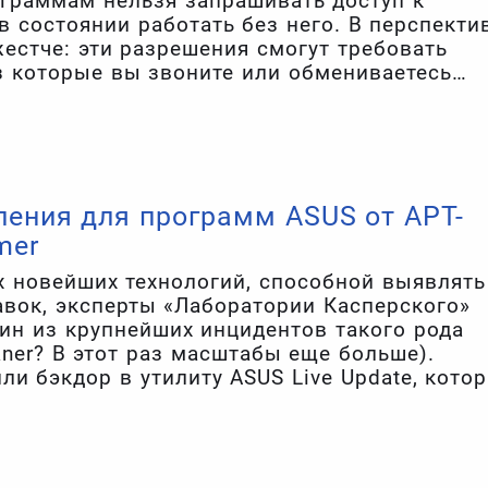
граммам нельзя запрашивать доступ к
в состоянии работать без него. В перспекти
естче: эти разрешения смогут требовать
з которые вы звоните или обмениваетесь
. Пока же у правила довольно обширный
ения для программ ASUS от APT-
mer
х новейших технологий, способной выявлять
авок, эксперты «Лаборатории Касперского»
дин из крупнейших инцидентов такого рода
ner? В этот раз масштабы еще больше).
и бэкдор в утилиту ASUS Live Update, котор
OS, UEFI и ПО на ноутбуки и настольные
ем распространяли модифицированную
льные каналы.