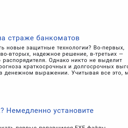
ки, маскируя зловредные файлы под что-то
на страже банкоматов
ть новые защитные технологии? Во-первых,
во-вторых, надежное решение, в-третьих —
 распорядителя. Однако никто не выделит
рогноза краткосрочных и долгосрочных выг
 в денежном выражении. Учитывая все это, 
ние для защиты банкоматов, финансовые
еоспоримы и видны даже неспециалисту.
? Немедленно установите
ускать первые попавшиеся EXE-файлы,