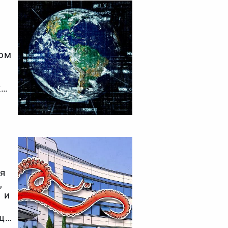
том
ки
,
ая
,
 и
е
ще