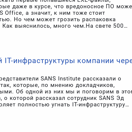
рые даже в курсе, что вредоносное ПО може
 Office, а значит, к ним тоже стоит
тью. Но чем может грозить распаковка
 Как выяснилось, много чем.На свете 500
й WinRAR.
ей IT-инфраструктуры компании чер
редставители SANS Institute рассказали о
так, которые, по мнению докладчиков,
ыми. Об одной из них мы и поговорим в эт
, о которой рассказал сотрудник SANS Эд
воляет полностью угнать IT-инфраструктуру
даже не нужно использовать какие-то сложн
 сравнительно несложных манипуляций с DN