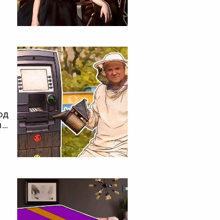
од
мы