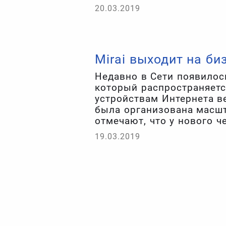
всего быть богатым и зд
20.03.2019
существующие патчи для 
пользуется ваша компани
Mirai выходит на би
Недавно в Сети появилось
который распространяетс
устройствам Интернета в
была организована масшт
отмечают, что у нового ч
эксплойтов, из-за чего о
19.03.2019