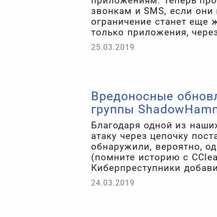
приложениям. Теперь про
звонкам и SMS, если они 
ограничение станет еще ж
только приложения, чере
текстовыми сообщениями
25.03.2019
список исключений.
Вредоносные обновл
группы ShadowHam
Благодаря одной из наши
атаку через цепочку пост
обнаружили, вероятно, о
(помните историю с CClea
Киберпреступники добавил
доставляет обновления BI
24.03.2019
компьютеры ASUS, а зат
программу через официа