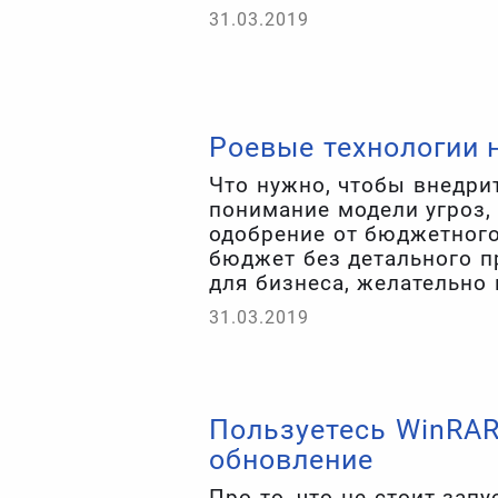
резвятся киберпреступни
31.03.2019
полезное.
Роевые технологии 
Что нужно, чтобы внедри
понимание модели угроз, 
одобрение от бюджетного
бюджет без детального п
для бизнеса, желательно
разработали новое реше
31.03.2019
преимущества которого н
Пользуетесь WinRAR
обновление
Про то, что не стоит зап