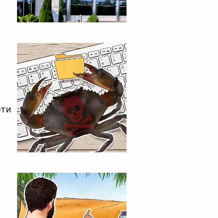
А
у
рти