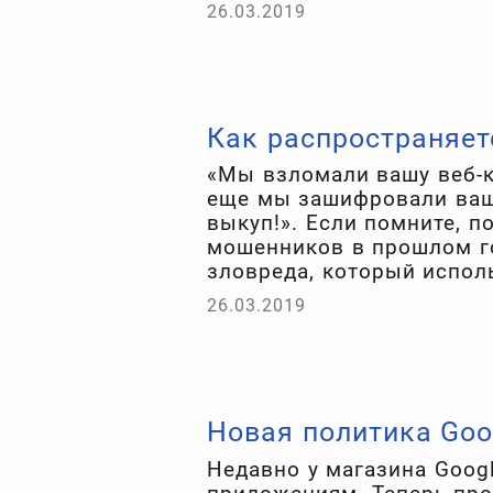
уделяют MSP-провайдера
26.03.2019
Как распространяет
«Мы взломали вашу веб-к
еще мы зашифровали ваши
выкуп!». Если помните, 
мошенников в прошлом го
зловреда, который исполь
преувеличены.
26.03.2019
Новая политика Goog
Недавно у магазина Googl