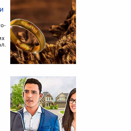
и
о-
их
ал.