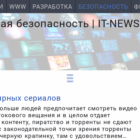
И
WWW
РАЗРАБОТКА
БЕЗОПАСНОСТЬ
Ф
я безопасность | IT-NEWS
ярных сериалов
 больше людей предпочитает смотреть видео
окового вещания и в целом отдает
контенту, пиратство и торренты не сдают
с законодательной точки зрения торренты
 черную крапинку, там с удовольствием