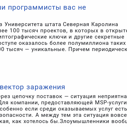
ши программисты вас не
з Университета штата Северная Каролина
лее 100 тысяч проектов, в которых в откры
риптографические ключи и другие секретные
оступе оказалось более полумиллиона таких
200 тысяч — уникальные. Причем периодичес
сгенерированные крупными компаниями,
 MWS, Twitter, Facebook, MailChimp, MailGun
tree и Picatic.
 вектор заражения
ерез цепочку поставок — ситуация неприятн
Для компании, предоставляющей MSP-услуги
Особенно если среди оказываемых услуг есть
зопасности. А между тем эта ситуация вовс
ская, как хотелось бы.Злоумышленники вооб