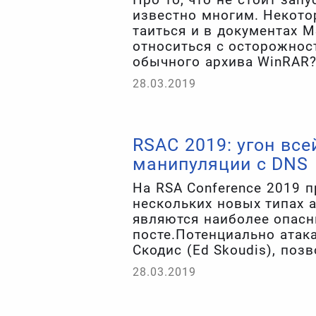
известно многим. Некото
таиться и в документах MS
относиться с осторожнос
обычного архива WinRAR?
миллионов пользователе
28.03.2019
RSAC 2019: угон вс
манипуляции с DNS
На RSA Conference 2019 п
нескольких новых типах а
являются наиболее опасн
посте.Потенциально атака
Скодис (Ed Skoudis), поз
компании — и для этого 
28.03.2019
инструменты, достаточно