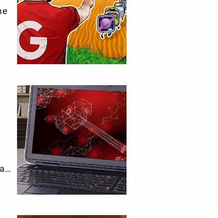
ве
ая