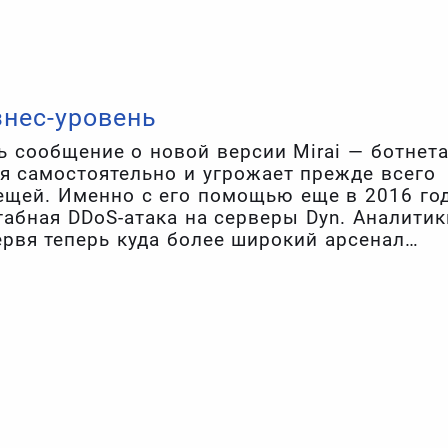
оровым и мгновенно устанавливать все
всего программного обеспечения, которым
я.
знес-уровень
 сообщение о новой версии Mirai — ботнета
я самостоятельно и угрожает прежде всего
ещей. Именно с его помощью еще в 2016 го
абная DDoS-атака на серверы Dyn. Аналитик
ервя теперь куда более широкий арсенал
н стал опаснее и распространяется быстрее.