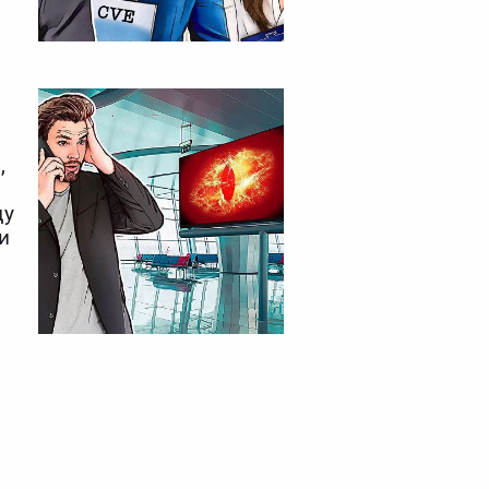
,
ду
и